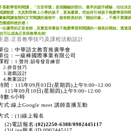
不喜歡學習和閱讀，「注音符號」是很關鍵的部分。最早的認字經驗，往往決
閱讀態度，尤其對即將上小學的孩子，更為重要。而如何引領孩子熱愛學習和
圖像閱讀進階到文字閱讀的過程中，能有較美好的「開始印象」，千萬不要讓
恐懼感和挫折感！
一位優秀的正音老師，其實是培養孩子熱愛學習和閱讀的一個美好開始。透過
您也可以成為正音班教學名師!
主題:正音教學技巧及課程活動設計
單位：中華語文教育推廣學會
單位：一級棒國際事業有限公司
課程：
1.聲符.韻母發音練習
.拼音技巧
.遊戲設計
.教案設計
間：115年09月03日(星期四)上午9:00~12:00
5年09月10日(星期四)上午9:00~12:00
時數:6小時
式:線上Google meet 講師直播互動
方式：
(1)
線上報名
2)
電話報名
:
(02)2250-6388/0902445117
)Line
報名
:ID:0902445117