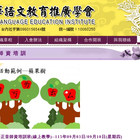
織章程
入會辦法
組織架構
合作開班
與我聯絡
師資培訓
正音師資培訓班(線上教學)--115年09月03日/09月10日(星期四)