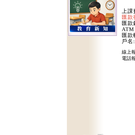
上課費
匯款
匯款
AT
匯款帳
戶名
線上
電話