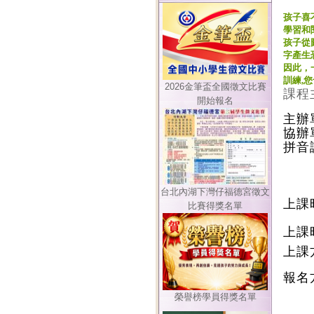
孩子喜
學習和
孩子從
字產生
因此，
訓練,
2026金筆盃全國徵文比賽
課程
開始報名
主辦
協辦
拼音
2
3
4
台北內湖下灣仔福德宮徵文
上課時
比賽得獎名單
11
上課
上課方
報名
(
榮譽榜學員得獎名單
(3