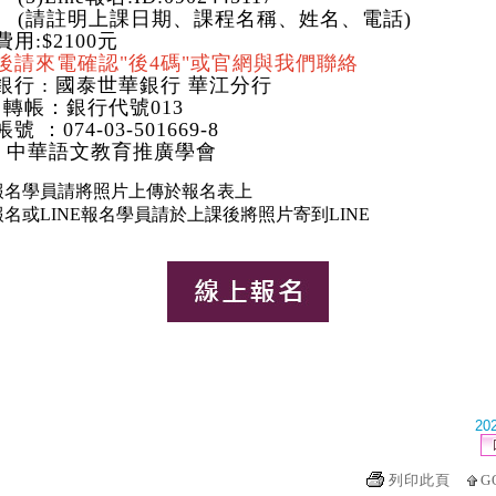
(
請註明上課日期、課程名稱、姓名、電話
)
用:$2100元
後請來電確認"後4碼"或官網與我們聯絡
銀行 : 國泰世華銀行 華江分行
M 轉帳：銀行代號013
號 ：074-03-501669-8
: 中華語文教育推廣學會
報名學員請將照片上傳於報名表上
報名或
LINE報名學員請於上課
後將照片寄到LINE
202
列印此頁
G