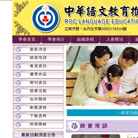
學會首頁
學會簡介
組織章程
入會辦法
最新消息
師資培訓
會員資訊
優秀作品
期刊資訊
競賽活動
合作開班
創業課程
~~歡迎光臨
下載資料
與我聯絡
師資培訓
最新活動消息公告