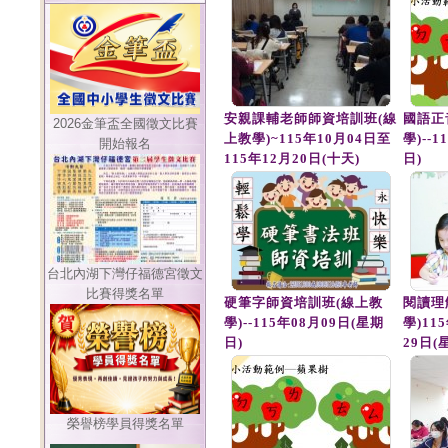
安親課輔老師師資培訓班(線
國語正
2026金筆盃全國徵文比賽
上教學)~115年10月04日至
學)--
開始報名
115年12月20日(十天)
日)
台北內湖下灣仔福德宮徵文
比賽得獎名單
硬筆字師資培訓班(線上教
閱讀理
學)--115年08月09日(星期
學)11
日)
29日(
榮譽榜學員得獎名單