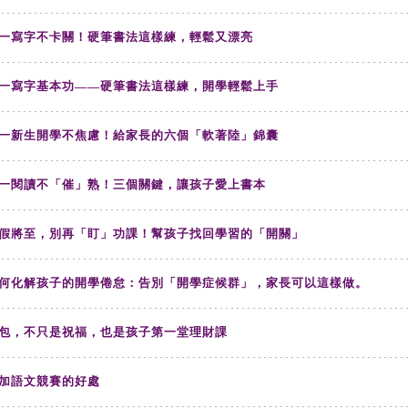
一寫字不卡關！硬筆書法這樣練，輕鬆又漂亮
一寫字基本功——硬筆書法這樣練，開學輕鬆上手
一新生開學不焦慮！給家長的六個「軟著陸」錦囊
一閱讀不「催」熟！三個關鍵，讓孩子愛上書本
假將至，別再「盯」功課！幫孩子找回學習的「開關」
何化解孩子的開學倦怠：告別「開學症候群」，家長可以這樣做。
包，不只是祝福，也是孩子第一堂理財課
加語文競賽的好處