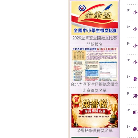
小
小
2026金筆盃全國徵文比賽
開始報名
小
小
暑
台北內湖下灣仔福德宮徵文
比賽得獎名單
如
紅
參
榮譽榜學員得獎名單