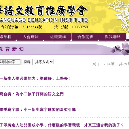
織章程
入會辦法
組織架構
合作開班
與我聯絡
教育新知
| 1 - 14筆，共79
一新生入學必備能力：準備好，上學去！
寫合奏：為小二孩子打開的語文之門
學季寫字課：小一新生寫字練習的溫柔引導
子即將進入幼兒園或小學，什麼樣的學習環境，才真正適合我的孩子？