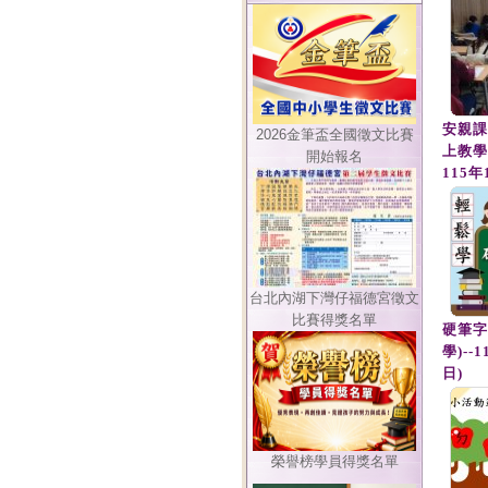
安親課
2026金筆盃全國徵文比賽
上教學)
開始報名
115年
台北內湖下灣仔福德宮徵文
比賽得獎名單
硬筆字
學)--
日)
榮譽榜學員得獎名單