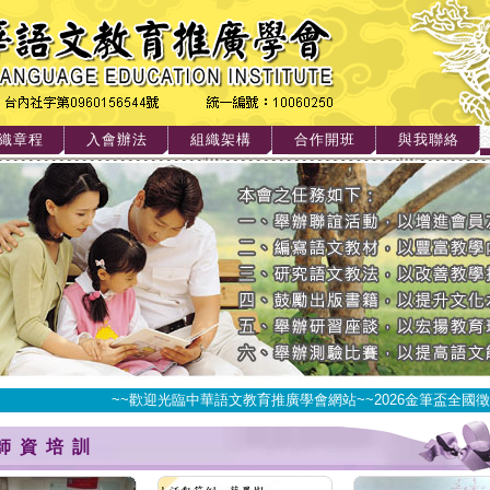
織章程
入會辦法
組織架構
合作開班
與我聯絡
~~歡迎光臨中華語文教育推廣學會網站~~2026金筆盃全國徵
師資培訓