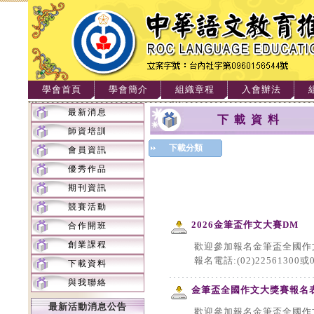
學會首頁
學會簡介
組織章程
入會辦法
最新消息
下載資料
師資培訓
下載分類
會員資訊
優秀作品
期刊資訊
競賽活動
2026金筆盃作文大賽DM
合作開班
創業課程
歡迎參加報名金筆盃全國作
報名電話:(02)22561300或
下載資料
與我聯絡
金筆盃全國作文大獎賽報名
最新活動消息公告
歡迎參加報名金筆盃全國作