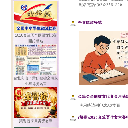
報名電話:(02)22561300
學會匯款帳號
2026金筆盃全國徵文比賽
開始報名
台北內湖下灣仔福德宮徵文
比賽得獎名單
金筆盃全國徵文比賽專用稿
使用時請列印成A3雙面
(競賽)2025金筆盃作文大
榮譽榜學員得獎名單