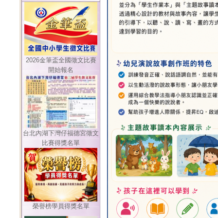
2026金筆盃全國徵文比賽
開始報名
台北內湖下灣仔福德宮徵文
比賽得獎名單
榮譽榜學員得獎名單