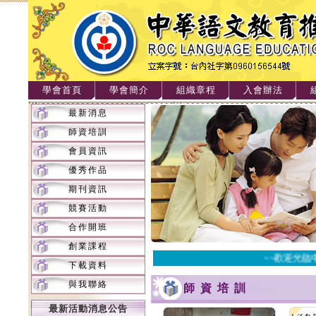
學會首頁
學會簡介
組織章程
入會辦法
最新消息
師資培訓
會員資訊
優秀作品
期刊資訊
競賽活動
合作開班
創業課程
~~歡迎光臨中
下載資料
與我聯絡
師資培訓
最新活動消息公告