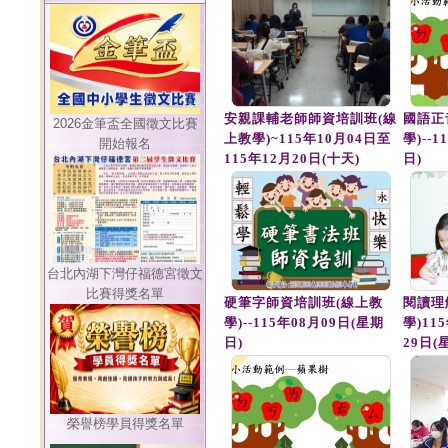
安親課輔老師師資培訓班(線
國語正
2026金筆盃全國徵文比賽
上教學)~115年10月04日至
學)--
開始報名
115年12月20日(十天)
日)
台北內湖下灣仔福德宮徵文
比賽得獎名單
硬筆字師資培訓班(線上教
閱讀理
學)--115年08月09日(星期
學)11
日)
29日(
榮譽榜學員得獎名單