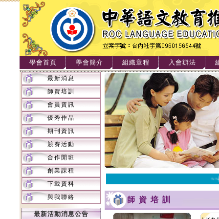
學會首頁
學會簡介
組織章程
入會辦法
最新消息
師資培訓
會員資訊
優秀作品
期刊資訊
競賽活動
合作開班
創業課程
~~
下載資料
與我聯絡
師資培訓
最新活動消息公告