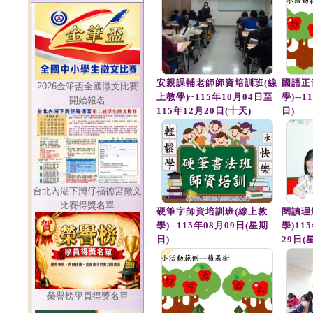
安親課輔老師師資培訓班(線
國語正
2026金筆盃全國徵文比賽
上教學)~115年10月04日至
學)--
開始報名
115年12月20日(十天)
日)
台北內湖下灣仔福德宮徵文
比賽得獎名單
硬筆字師資培訓班(線上教
閱讀理
學)--115年08月09日(星期
學)11
日)
29日(
榮譽榜學員得獎名單