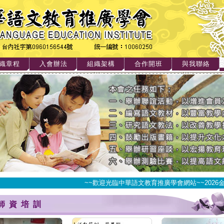
織章程
入會辦法
組織架構
合作開班
與我聯絡
~~歡迎光臨中華語文教育推廣學會網站~~2026金
師資培訓