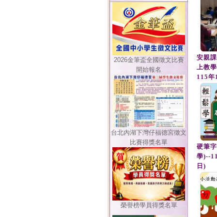
安親課
2026金筆盃全國徵文比賽
上教學)
開始報名
115年
台北內湖下灣仔福德宮徵文
比賽得獎名單
硬筆字
學)--
日)
榮譽榜學員得獎名單