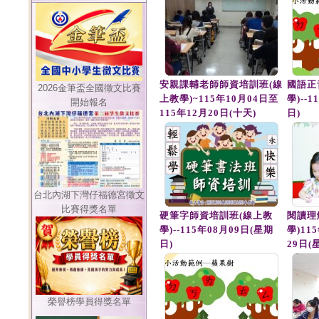
安親課輔老師師資培訓班(線
國語正
2026金筆盃全國徵文比賽
上教學)~115年10月04日至
學)--
開始報名
115年12月20日(十天)
日)
台北內湖下灣仔福德宮徵文
比賽得獎名單
硬筆字師資培訓班(線上教
閱讀理
學)--115年08月09日(星期
學)11
日)
29日(
榮譽榜學員得獎名單