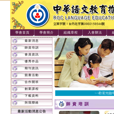
學會首頁
學會簡介
組織章程
入會辦法
最新消息
師資培訓
會員資訊
優秀作品
期刊資訊
競賽活動
合作開班
創業課程
~~歡迎光臨中
下載資料
與我聯絡
師資培訓
最新活動消息公告