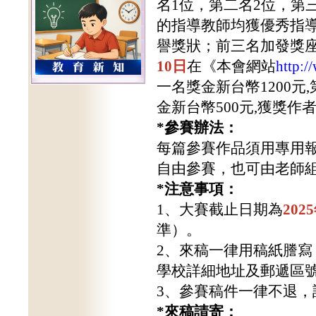
名
1
位，第二名2位，第
的指導教師均獲優秀指
譽獎狀；前三名加發獎
10日
在《本會網站
http:/
一名獎金新台幣1200元
金新台幣500元,獲獎
*
參賽辦法：
每篇參賽作品須用專用
自由參賽，也可由老師
*
注意事項：
1、
大賽截止日期為
2025
準）
。
2、來稿一律用稿紙謄
學校詳細地址及郵遞區
3、參賽稿件一律不退，
*
來稿請寄：