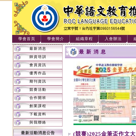
學會首頁
學會簡介
組織章程
入會辦法
最新消息
最新消息
師資培訓
會員資訊
優秀作品
期刊資訊
競賽活動
合作開班
創業課程
下載資料
與我聯絡
最新活動消息公告
(競賽)2025金筆盃作文