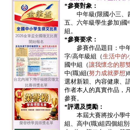
*
參賽對象：
中年級
(
限國小三、
五、六年級學生參加
)
國
組
。
2026金筆盃全國徵文比賽
*
參賽要求：
開始報名
參賽作品題目：
中
字/高年級組（
生活中的
國中組（
讓我懷念的那
中(職)組(
努力成就夢想
台北內湖下灣仔福德宮徵文
選材新穎、內容健康、
比賽得獎名單
作者本人的真實作品，
參賽。
*
評選及獎勵：
本屆大賽將按小學中
組、高中(職)組四個組
榮譽榜學員得獎名單