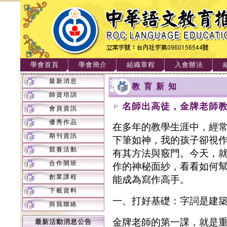
學會首頁
學會簡介
組織章程
入會辦法
最新消息
教育新知
師資培訓
名師出高徒，金牌老師
會員資訊
優秀作品
在多年的教學生涯中，經
期刊資訊
下筆如神，我的孩子卻視
競賽活動
有其方法與竅門。今天，
合作開班
作的神秘面紗，看看如何
創業課程
能成為寫作高手。
下載資料
一、打好基礎：字詞是建
與我聯絡
金牌老師的第一課，就是
最新活動消息公告