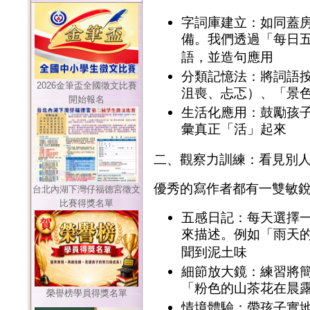
字詞庫建立：如同蓋
備。我們透過「每日
語，並造句應用
分類記憶法：將詞語
2026金筆盃全國徵文比賽
沮喪、忐忑）、「景
開始報名
生活化應用：鼓勵孩
彙真正「活」起來
二、觀察力訓練：看見別
優秀的寫作者都有一雙敏
台北內湖下灣仔福德宮徵文
比賽得獎名單
五感日記：每天選擇
來描述。例如「雨天
聞到泥土味
細節放大鏡：練習將
「粉色的山茶花在晨
榮譽榜學員得獎名單
情境體驗：帶孩子實