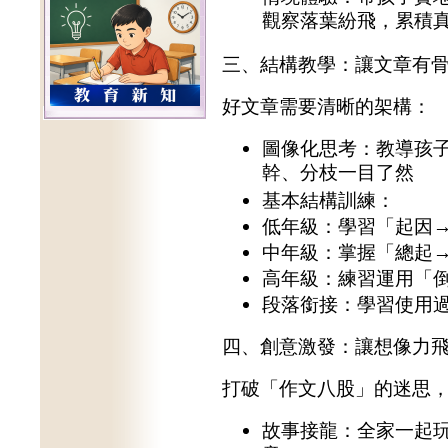
觀察落葉紛飛，累積
三、結構教學：讓文章有
好文章需要清晰的架構：
圖像化思考：教導孩
幹、分枝一目了然
基本結構訓練：
低年級：學習「起因
中年級：掌握「總起
高年級：練習運用「
段落銜接：學習使用
四、創意激發：讓想像力
打破「作文八股」的迷思
故事接龍：全家一起