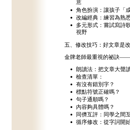
意
角色扮演：讓孩子「
改編經典：練習為熟
多元形式：嘗試寫詩
視野
五、修改技巧：好文章是
金牌老師最重視的祕訣—
朗讀法：把文章大聲
檢查清單：
有沒有錯別字？
標點符號正確嗎？
句子通順嗎？
內容夠具體嗎？
同儕互評：同學之間
循序修改：從字詞開