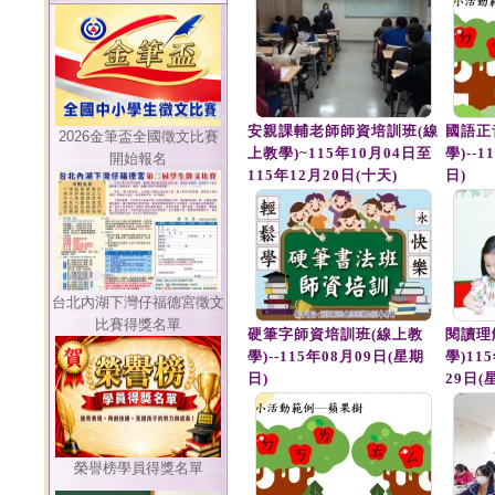
安親課輔老師師資培訓班(線
國語正
2026金筆盃全國徵文比賽
上教學)~115年10月04日至
學)--
開始報名
115年12月20日(十天)
日)
台北內湖下灣仔福德宮徵文
比賽得獎名單
硬筆字師資培訓班(線上教
閱讀理
學)--115年08月09日(星期
學)11
日)
29日(
榮譽榜學員得獎名單