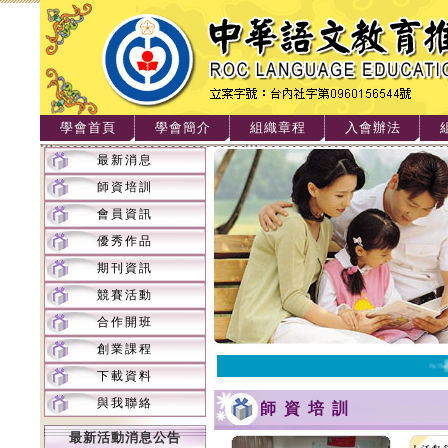
學會首頁
學會簡介
組織章程
入會辦法
最新消息
師資培訓
會員資訊
優秀作品
期刊資訊
競賽活動
合作開班
創業課程
~~
下載資料
與我聯絡
師資培訓
最新活動消息公告